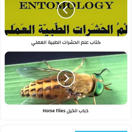
ل
إ
ل
ك
ت
ر
كتاب علم الحشرات الطبية العملي
و
ن
ي
ذباب الخيل Horse Flies