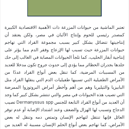
تعتبر الماشية من حيوانات المزرعة ذات الأهمية الاقتصادية الكبيرة
كمصدر رئيسي للحوم وإنتاج الألبان في مصر، ولكن يعتقد أن
إنتاجيتها تتضائل بشكل كبير بسبب مجموعة القراد التي تهاجم
حيوانات المزرعة حيث تسبب لها الإزعاج وفقر الدم مما يؤثر على
إنتاجية أبقار الحليب، كما تلجأ الحيوانات المصابة في الغالب إلى حك
جلدها بجدران الحظائر مما يؤدي إلى حدوث جروح تكون مدخلا للعديد
من المسببات المرضية، كما تنقل بعض أنواع القراد عددًا من
الأمراض الطفيلية التي تسببها طفيليات الدم التي ينقلها القراد مثل
البابيزيا والثيليريا وهم من أهم وأخطر أمراض البروتوزوا الممرضة
التي تصيب هذه الحيوانات في مصر والتي تنتشر بشكل كبير كما وجد
أن العديد من أنواع القراد التابعة للجنس Dermanyssus spp تصيب
الدجاج وتسبب لها الهزال والضعف وعند اشتداد الإصابة أو عدم توفر
العائل فإنها تنتقل لتهاجم الإنسان وتمتص دمه وتنقل له بعض
الأمراض، كما تهاجم بعض أنواع الحلم الإنسان مسببة له العديد من