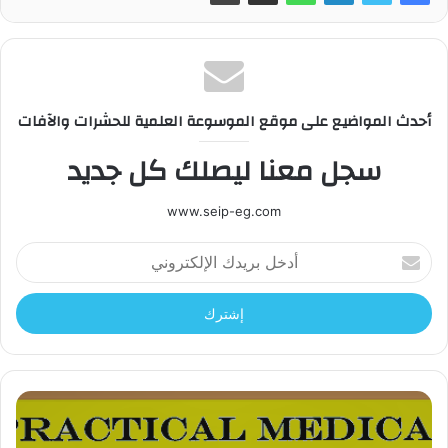
أحدث المواضيع على موقع الموسوعة العلمية للحشرات والآفات
سجل معنا ليصلك كل جديد
www.seip-eg.com
أ
د
خ
ل
ب
ر
ي
د
ك
ا